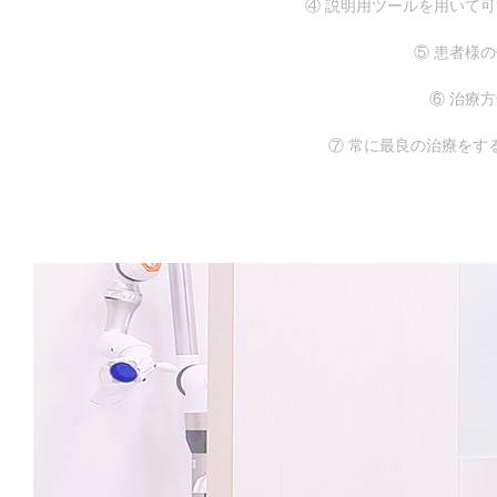
④ 説明用ツールを用いて
⑤ 患者様
⑥ 治療
⑦ 常に最良の治療をす