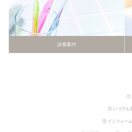
診療案内
①
② いつで
③ インフォー